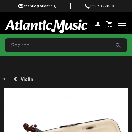
atlantic@atlantic.gl
+299 327880
Tog
Violin