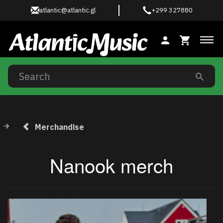
atlantic@atlantic.gl
+299 327880
Tog
Merchandise
Nanook merch