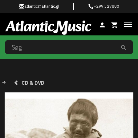
atlantic@atlantic.gl
+299 327880
Ski
CD & DVD