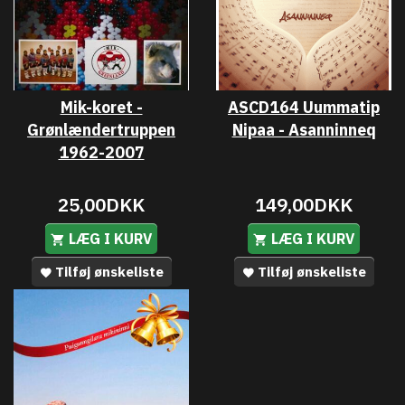
Mik-koret -
ASCD164 Uummatip
Grønlændertruppen
Nipaa - Asanninneq
1962-2007
25,00DKK
149,00DKK
LÆG I KURV
LÆG I KURV
Tilføj ønskeliste
Tilføj ønskeliste