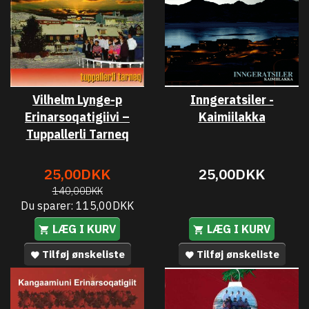
Vilhelm Lynge-p
Inngeratsiler -
Erinarsoqatigiivi –
Kaimiilakka
Tuppallerli Tarneq
25,00DKK
25,00DKK
140,00DKK
Du sparer:
115,00DKK
LÆG I KURV
LÆG I KURV
Tilføj ønskeliste
Tilføj ønskeliste