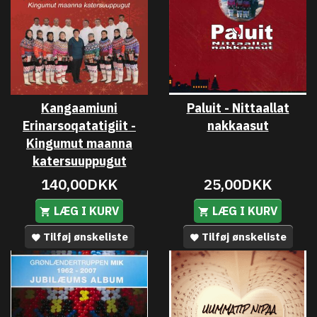
Kangaamiuni
Paluit - Nittaallat
Erinarsoqatatigiit -
nakkaasut
Kingumut maanna
katersuuppugut
140,00DKK
25,00DKK
LÆG I KURV
LÆG I KURV
Tilføj ønskeliste
Tilføj ønskeliste