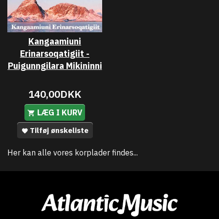
Kangaamiuni
Erinarsoqatigiit -
Puigunngilara Mikininni
140,00DKK
LÆG I KURV
Tilføj ønskeliste
Her kan alle vores korplader findes...