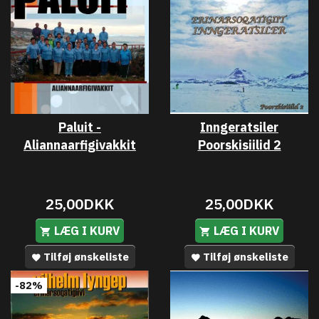
Paluit -
Inngeratsiler
Aliannaarfigivakkit
Poorskisiilid 2
25,00DKK
25,00DKK
LÆG I KURV
LÆG I KURV
Tilføj ønskeliste
Tilføj ønskeliste
-82%