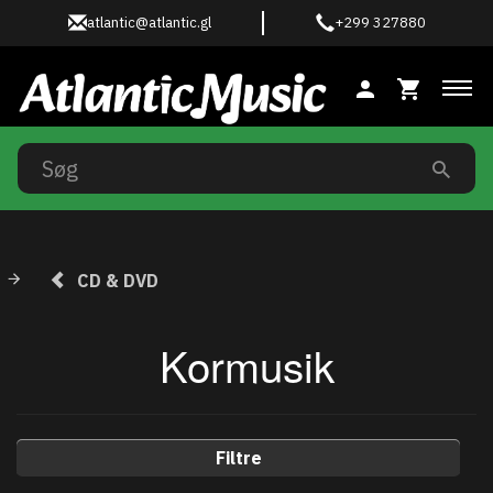
atlantic@atlantic.gl
+299 327880
Ski
CD & DVD
Kormusik
Filtre