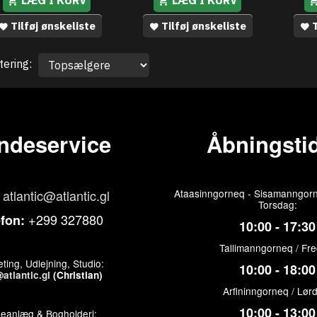
Tilføj ønskeliste
Tilføj ønskeliste
T
tering:
ndeservice
Åbningstid
atlantic@atlantic.gl
Ataasinngorneq - Sisamanngorn
Torsdag:
+299 327880
efon:
10:00 - 17:30
Tallimanngorneq / Fr
ting, Udlejning, Studio:
10:00 - 18:00
atlantic.gl
(Christian)
Arfininngorneq / Lør
10:00 - 13:00
keanlæg & Bogholderi: