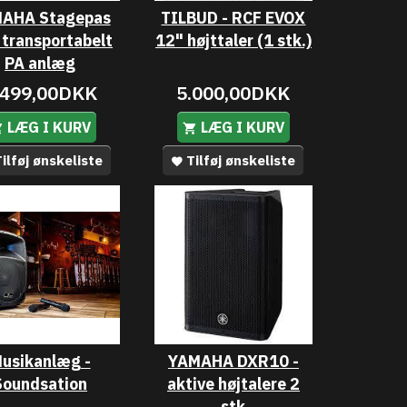
AHA Stagepas
TILBUD - RCF EVOX
 transportabelt
12" højttaler (1 stk.)
PA anlæg
.499,00DKK
5.000,00DKK
LÆG I KURV
LÆG I KURV
ilføj ønskeliste
Tilføj ønskeliste
usikanlæg -
YAMAHA DXR10 -
Soundsation
aktive højtalere 2
stk