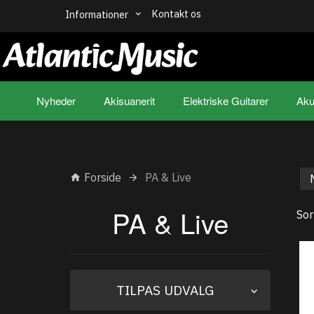
Kontakt os
Informationer
Nyheder
Akisuanerit
Elektriske Guitarer
Aku
Forside
PA & Live
PA & Live
Sor
Skifte
TILPAS UDVALG
filter