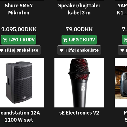
Shure SM57
Speaker/højttaler
YAM
Mikrofon
kabel 3 m
K1 -
1.095,00DKK
79,00DKK
7
LÆG I KURV
LÆG I KURV
Tilføj ønskeliste
Tilføj ønskeliste
T
Soundstation 12A
sE Electronics V2
M
1100 W sæt