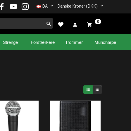
DA
Danske Kroner (DKK)
0
Strenge
Forstærkere
Trommer
Mundharpe