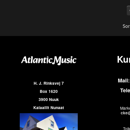
Sor
Ku
Mail:
H. J. Rinksvej 7
Tel
Box 1620
3900 Nuuk
Kalaallit Nunaat
Marke
cke@
Tol