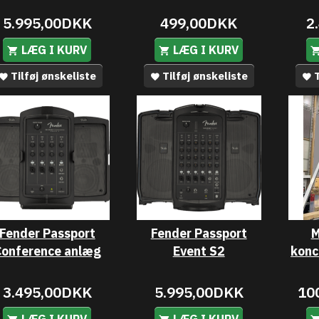
5.995,00DKK
499,00DKK
2
LÆG I KURV
LÆG I KURV
Tilføj ønskeliste
Tilføj ønskeliste
T
Fender Passport
Fender Passport
M
Conference anlæg
Event S2
konc
3.495,00DKK
5.995,00DKK
10
LÆG I KURV
LÆG I KURV