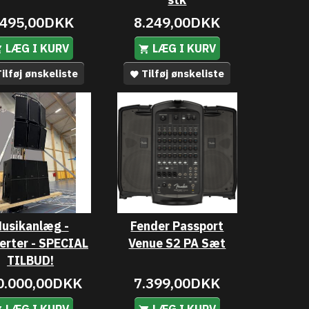
.495,00DKK
8.249,00DKK
LÆG I KURV
LÆG I KURV
ilføj ønskeliste
Tilføj ønskeliste
usikanlæg -
Fender Passport
erter - SPECIAL
Venue S2 PA Sæt
TILBUD!
0.000,00DKK
7.399,00DKK
LÆG I KURV
LÆG I KURV