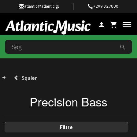
atlantic@atlantic.gl
+299 327880
Ski
Squier
Precision Bass
Filtre