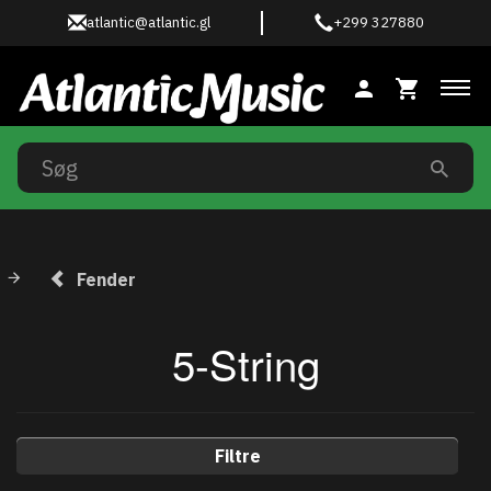
atlantic@atlantic.gl
+299 327880
Ski
Fender
5-String
Filtre