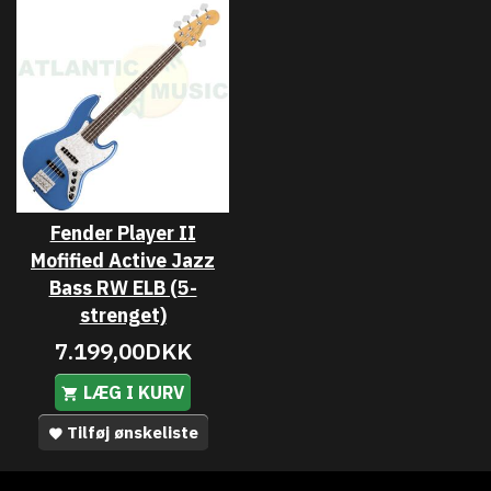
Fender Player II
Mofified Active Jazz
Bass RW ELB (5-
strenget)
7.199,00DKK
LÆG I KURV
Tilføj ønskeliste