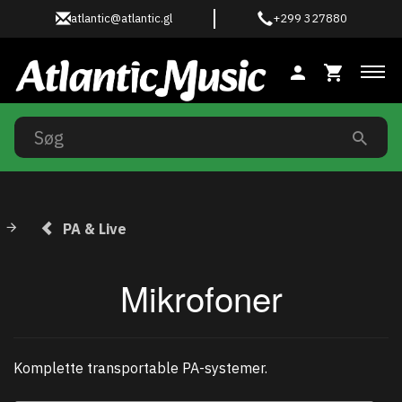
atlantic@atlantic.gl
+299 327880
Ski
PA & Live
Mikrofoner
Komplette transportable PA-systemer.