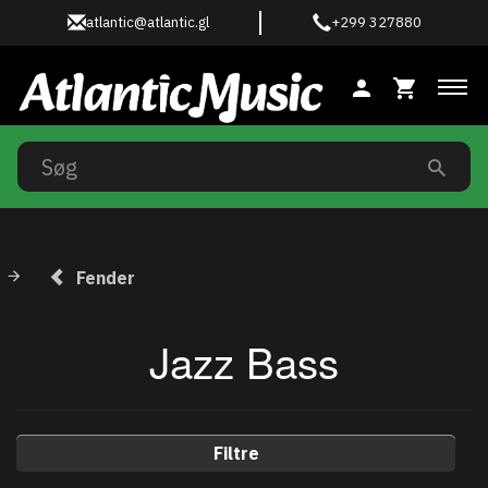
atlantic@atlantic.gl
+299 327880
Ski
Fender
Jazz Bass
Filtre