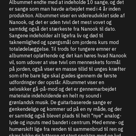
Albummet endte med at indeholde 10 sange, og det
er sange som man havde arbejdet med i 4 år inden
produktion. Albummet viser en videreudviklet side af
Nanook, og det er uden tvivl det mest vovet og
samtidig også det stærkeste fra Nanook til dato.
Sangene indeholder alt ligefra liv og død til
taknemlighed og spørgsmål om jordens kurs mod
totalødelæggelse. Til trods for tungere emner er
albummet opløftende og det kan høres hvad Nanook
vil, som udover at vise tvivl om menneskets formål
på jorden, også viser en masse tillid til unges kræfter
som ofte bare lige skal guides igennem de første
udfordringer der opstår. Albummet viser en
selvsikker gå-på-mod og det er gennemarbejdet
materiale indeholdende en helt ny sound i
grønlandsk musik. De guitarbaserede sange er
genkendelige og kommer ud på en ny måde, og der
er samtidig også blevet plads til helt "nye" analog-
lyde og inputs med bandet i centrum. Med emne- og
humørskift lige fra renden til sammenbrud til ren og
skær lykke gir lytteren et stort spektre med en lyd