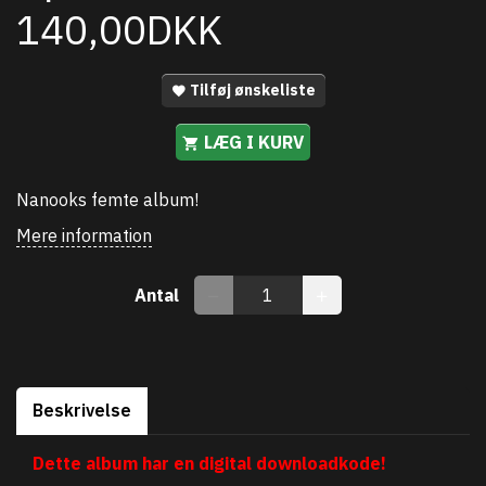
140,00DKK
Tilføj ønskeliste
LÆG I KURV
Nanooks femte album!
Mere information
Antal
Beskrivelse
Dette album har en digital downloadkode!