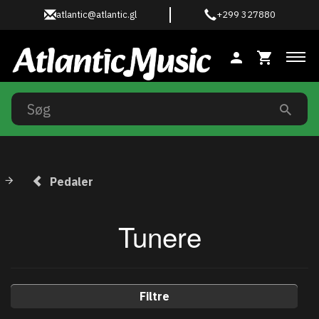
atlantic@atlantic.gl
+299 327880
Ski
Pedaler
Tunere
Filtre