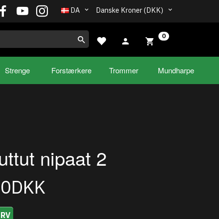
DA
Danske Kroner (DKK)
0
Strenge
Forstærkere
Trommer
Mundharpe
uttut nipaat 2
00DKK
URV