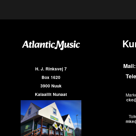
Ku
Mail:
H. J. Rinksvej 7
Tel
Box 1620
3900 Nuuk
Kalaallit Nunaat
Marke
cke@
Tol
mke@