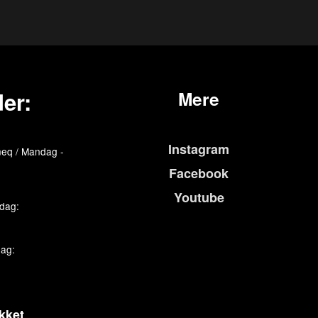
er:
Mere
Instagram
eq / Mandag -
Facebook
Youtube
edag:
dag:
kket