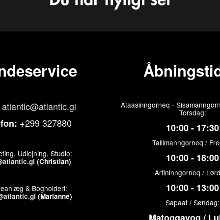
ndeservice
Åbningstid
atlantic@atlantic.gl
Ataasinngorneq - Sisamanngorn
Torsdag:
+299 327880
efon:
10:00 - 17:30
Tallimanngorneq / Fr
ting, Udlejning, Studio:
10:00 - 18:00
atlantic.gl
(Christian)
Arfininngorneq / Lør
10:00 - 13:00
keanlæg & Bogholderi:
atlantic.gl
(Marianne)
Sapaat / Søndag:
Matoqqavoq / Lu