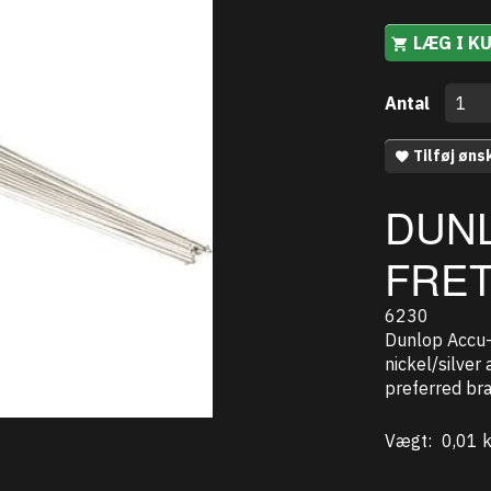
LÆG I K
Antal
Tilføj øns
DUN
FRET
6230
Dunlop Accu-
nickel/silver
preferred bra
Vægt:
0,01 