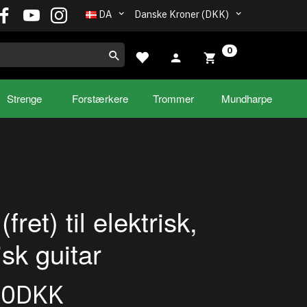
DA
Danske Kroner (DKK)
0
Strenge
Forstærkere
Trommer
Mundharpe
fret) til elektrisk,
isk guitar
00DKK