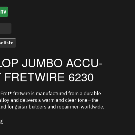
URV
keliste
LOP JUMBO ACCU-
 FRETWIRE 6230
Fret® fretwire is manufactured from a durable
 alloy and delivers a warm and clear tone—the
nd for guitar builders and repairmen worldwide.
kg