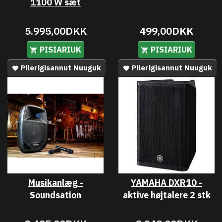
1100 W sæt
5.995,00DKK
499,00DKK
PISIARIUK
PISIARIUK
Pilerigisannut Nuuguk
Pilerigisannut Nuuguk
Musikanlæg -
YAMAHA DXR10 -
Soundsation
aktive højtalere 2 stk