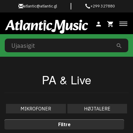
atlantic@atlantic.gl
+299 327880
Ski
PA & Live
MIKROFONER
HØJTALERE
Filtre