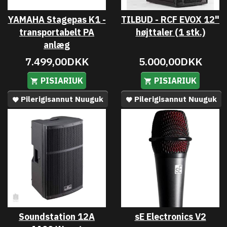
YAMAHA Stagepas K1 -
TILBUD - RCF EVOX 12"
transportabelt PA
højttaler (1 stk.)
anlæg
7.499,00DKK
5.000,00DKK
PISIARIUK
PISIARIUK
Pilerigisannut Nuuguk
Pilerigisannut Nuuguk
Soundstation 12A
sE Electronics V2