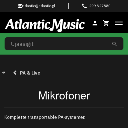
atlantic@atlantic.gl
+299 327880
Ski
PA & Live
Mikrofoner
Komplette transportable PA-systemer.