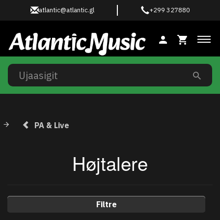
atlantic@atlantic.gl
+299 327880
Ski
PA & Live
Højtalere
Filtre