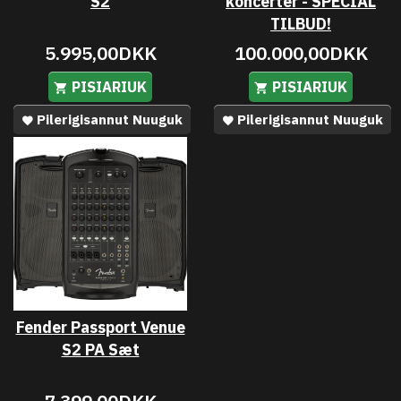
S2
koncerter - SPECIAL
TILBUD!
5.995,00DKK
100.000,00DKK
PISIARIUK
PISIARIUK
Pilerigisannut Nuuguk
Pilerigisannut Nuuguk
Fender Passport Venue
S2 PA Sæt