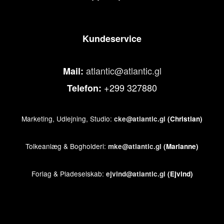
Kundeservice
atlantic@atlantic.gl
Mail:
+299 327880
Telefon:
Marketing, Udlejning, Studio:
cke@atlantic.gl
(Christian)
Tolkeanlæg & Bogholderi:
mke@atlantic.gl
(Marianne)
Forlag & Pladeselskab:
ejvind@atlantic.gl
(Ejvind)