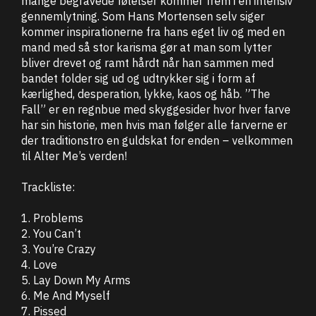
mange begravede følelser kommer frem i en intensiv
gennemlytning. Som Hans Mortensen selv siger
kommer inspirationerne fra hans eget liv og med en
mand med så stor karisma gør at man som lytter
bliver drevet og ramt hårdt når han sammen med
bandet folder sig ud og udtrykker sig i form af
kærlighed, desperation, lykke, kaos og håb. ”The
Fall” er en regnbue med skyggesider hvor hver farve
har sin historie, men hvis man følger alle farverne er
der traditionstro en guldskat for enden – velkommen
til Alter Me’s verden!
Trackliste:
1. Problems
2. You Can’t
3. You’re Crazy
4. Love
5. Lay Down My Arms
6. Me And Myself
7. Pissed