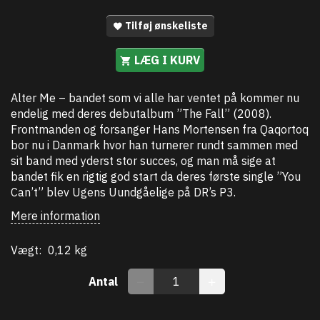
Tilføj ønskeliste
LÆG I KURV
Alter Me – bandet som vi alle har ventet på kommer nu
endelig med deres debutalbum ”The Fall” (2008).
Frontmanden og forsanger Hans Mortensen fra Qaqortoq
bor nu i Danmark hvor han turnerer rundt sammen med
sit band med yderst stor succes, og man må sige at
bandet fik en rigtig god start da deres første single ”You
Can’t” blev Ugens Uundgåelige på DR’s P3.
Mere information
Vægt:
0,12 kg
Antal