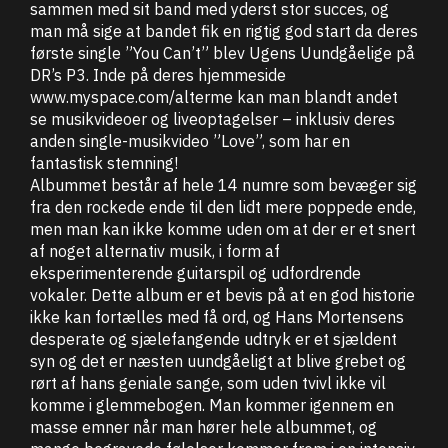
sammen med sit band med yderst stor succes, og
man må sige at bandet fik en rigtig god start da deres
første single ”You Can’t” blev Ugens Uundgåelige på
DR’s P3. Inde på deres hjemmeside
www.myspace.com/alterme kan man blandt andet
se musikvideoer og liveoptagelser – inklusiv deres
anden single-musikvideo ”Love”, som har en
fantastisk stemning!
Albummet består af hele 14 numre som bevæger sig
fra den rockede ende til den lidt mere poppede ende,
men man kan ikke komme uden om at der er et snert
af noget alternativ musik, i form af
eksperimenterende guitarspil og udfordrende
vokaler. Dette album er et bevis på at en god historie
ikke kan fortælles med få ord, og Hans Mortensens
desperate og sjælefangende udtryk er et sjældent
syn og det er næsten uundgåeligt at blive grebet og
rørt af hans geniale sange, som uden tvivl ikke vil
komme i glemmebogen. Man kommer igennem en
masse emner når man hører hele albummet, og