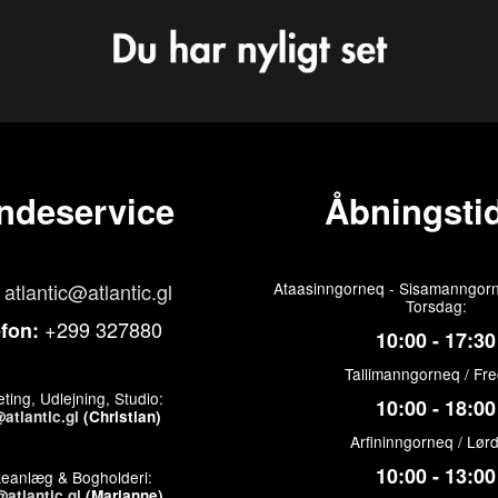
ndeservice
Åbningstid
atlantic@atlantic.gl
Ataasinngorneq - Sisamanngorn
Torsdag:
+299 327880
efon:
10:00 - 17:30
Tallimanngorneq / Fr
ting, Udlejning, Studio:
10:00 - 18:00
atlantic.gl
(Christian)
Arfininngorneq / Lør
10:00 - 13:00
keanlæg & Bogholderi:
atlantic.gl
(Marianne)