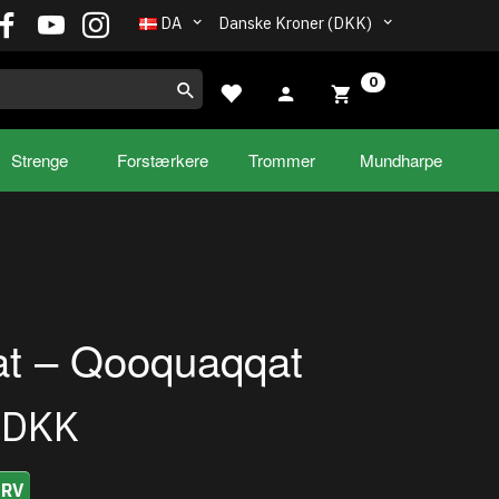
DA
Danske Kroner (DKK)
0
Strenge
Forstærkere
Trommer
Mundharpe
at – Qooquaqqat
0DKK
URV