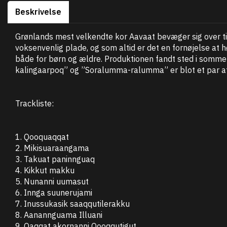
Beskrivelse
Grønlands mest velkendte kor Aavaat bevæger sig over t
voksenvenlig plade, og som altid er det en fornøjelse a
både for børn og ældre. Produktionen fandt sted i somm
kalingaarpoq” og ”Soralumma-ralumma” er blot et par af 
Trackliste:
1. Qooquaqqat
2. Mikisuaraangama
3. Takuat paninnguaq
4. Kikkut makku
5. Nunanni uumasut
6. Innga suunerujami
7. Inussukasik saaqqutilerakku
8. Aanannguama Illuani
9. Qaqqat akornanni Qooqqutigut