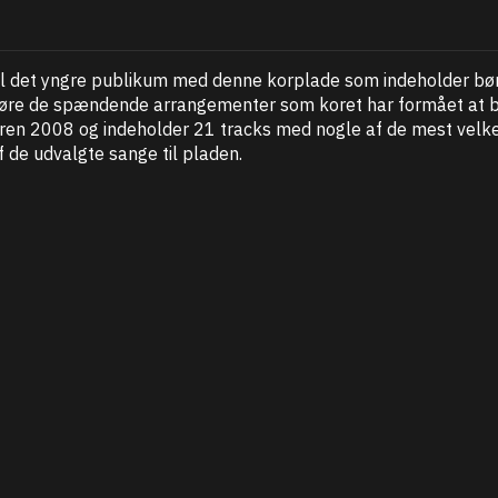
il det yngre publikum med denne korplade som indeholder bør
t høre de spændende arrangementer som koret har formået at 
eren 2008 og indeholder 21 tracks med nogle af de mest vel
de udvalgte sange til pladen.