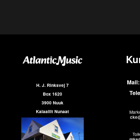
Ku
Mail:
H. J. Rinksvej 7
Tel
Box 1620
3900 Nuuk
Kalaallit Nunaat
Marke
cke@
Tol
mke@