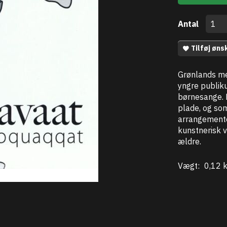
Antal
Tilføj øns
Grønlands me
yngre publik
børnesange. 
plade, og som
arrangemente
kunstnerisk 
ældre.
Vægt:
0,12 