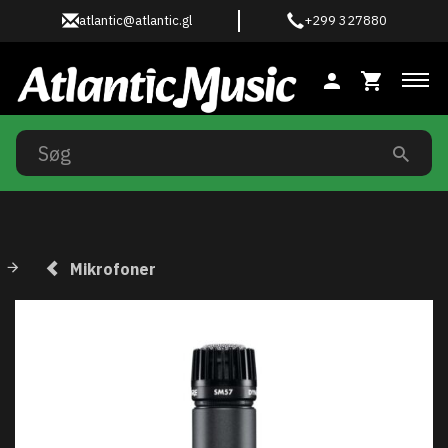
atlantic@atlantic.gl
+299 327880
Ski
Mikrofoner