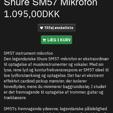
Shure SM57 Mikrofon
1.095,00DKK
Tilføj ønskeliste
LÆG I KURV
SM57 instrument mikrofon
Den legendariske Shure SM57-mikrofon er ekstraordinær
til optagelse af musikinstrumenter og vokaler. Med sin
lyse, rene lyd og konturfrekvensrespons er SM57 ideel til
live lydforstærkning og optagelse. Det har et ekstremt
effektivt cardioid pickup mønster, der isolerer
hovedlyden, mens du minimerer baggrundsstøj. I studiet
er det fremragende til optagelse af trommer, guitar og
træblæsere.
SM57s fremragende ydeevne, legendariske pålidelighed