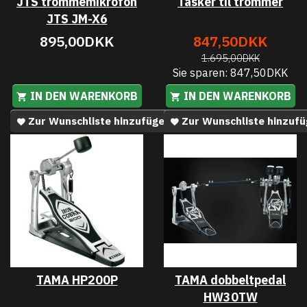
JTS trommemikrofon
Tasker til trommer
JTS JM-X6
895,00DKK
847,50DKK
1.695,00DKK
Sie sparen:
847,50DKK
IN DEN WARENKORB
IN DEN WARENKORB
Zur Wunschliste hinzufügen
Zur Wunschliste hinzuf
TAMA HP200P
TAMA dobbeltpedal
HW30TW