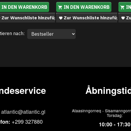
IN DEN WARENKORB
IN DEN WARENKORB
I
Zur Wunschliste hinzufügen
Zur Wunschliste hinzufügen
Zu
tieren nach:
ndeservice
Åbningstid
atlantic@atlantic.gl
Ataasinngorneq - Sisamanngorn
Torsdag:
+299 327880
efon:
10:00 - 17:30