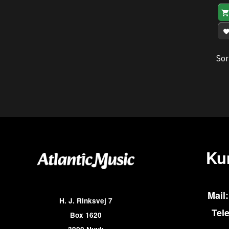
Sor
Ku
Mail:
H. J. Rinksvej 7
Tel
Box 1620