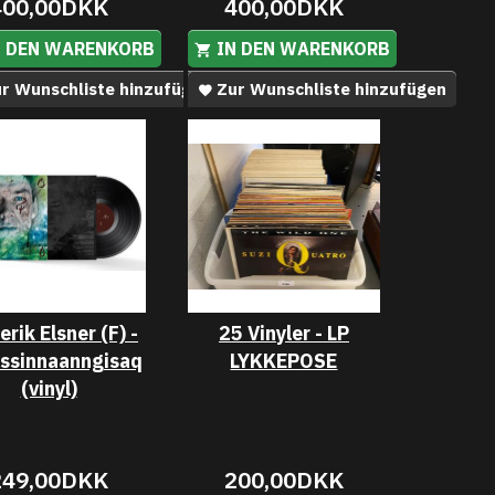
400,00DKK
400,00DKK
N DEN WARENKORB
IN DEN WARENKORB
r Wunschliste hinzufügen
Zur Wunschliste hinzufügen
erik Elsner (F) -
25 Vinyler - LP
ssinnaanngisaq
LYKKEPOSE
(vinyl)
249,00DKK
200,00DKK