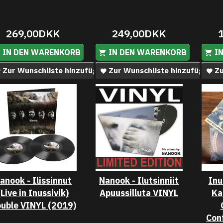
269,00DKK
249,00DKK
IN DEN WARENKORB
IN DEN WARENKORB
I
Zur Wunschliste hinzufügen
Zur Wunschliste hinzufügen
Zu
anook - Ilissinnut
Nanook - Ilutsinniit
Inu
(Live in Inussivik)
Apuussilluta VINYL
Ka
uble VINYL (2019)
Con