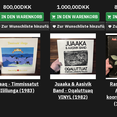
800,00DKK
1.000,00DKK
IN DEN WARENKORB
IN DEN WARENKORB
I
Zur Wunschliste hinzufügen
Zur Wunschliste hinzufügen
Zu
aaq - Timmissatut
Juaaka & Aasivik
Ras
Ilillunga (1983)
Band - Oqaluttuaq
VINYL (1982)
koor
(