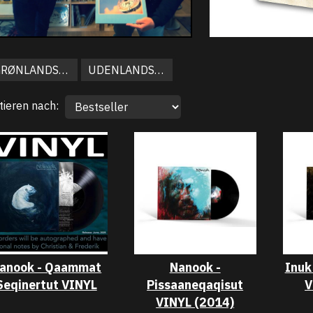
GRØNLANDSKE
UDENLANDSKE
tieren nach:
anook - Qaammat
Nanook -
Inuk
Seqinertut VINYL
Pissaaneqaqisut
V
VINYL (2014)