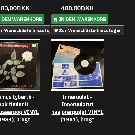
800,00DKK
400,00DKK
N DEN WARENKORB
IN DEN WARENKORB
r Wunschliste hinzufügen
Zur Wunschliste hinzufügen
mus Lyberth -
Inneruulat -
Aak timinnit
Inneruulatut
usaarpoq VINYL
naajorarpugut VINYL
1983), brugt
(1981), brugt