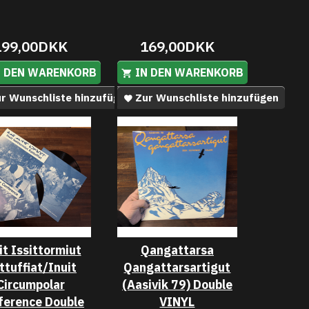
199,00DKK
169,00DKK
N DEN WARENKORB
IN DEN WARENKORB
r Wunschliste hinzufügen
Zur Wunschliste hinzufügen
it Issittormiut
Qangattarsa
ttuffiat/Inuit
Qangattarsartigut
Circumpolar
(Aasivik 79) Double
ference Double
VINYL