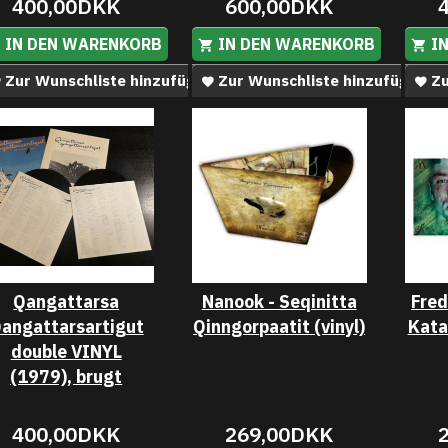
400,00DKK
600,00DKK
IN DEN WARENKORB
IN DEN WARENKORB
I
Zur Wunschliste hinzufügen
Zur Wunschliste hinzufügen
Zu
Qangattarsa
Nanook - Seqinitta
Fred
angattarsartigut
Qinngorpaatit (vinyl)
Kata
double VINYL
(1979), brugt
400,00DKK
269,00DKK