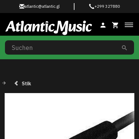
atlantic@atlantic.gl
+299 327880
Anz
Stik