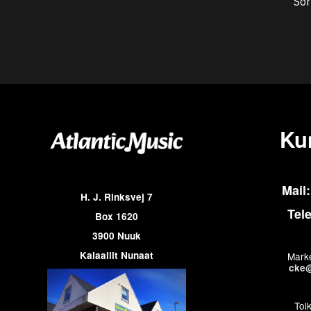
Sor
Ku
Mail:
H. J. Rinksvej 7
Tel
Box 1620
3900 Nuuk
Kalaallit Nunaat
Marke
cke@
Tol