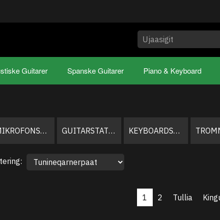
stiske Guitarer
Spanske Guitarer
Piano & Keyboard
MIKROFONSTATIVER
GUITARSTATIVER
KEYBOARDSTATIVER
tering:
1
2
Tullia
King