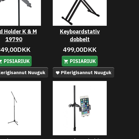
d Holder K & M
Keyboardstativ
19790
dobbelt
349,00DKK
499,00DKK
PISIARIUK
PISIARIUK
lerigisannut Nuuguk
Pilerigisannut Nuuguk