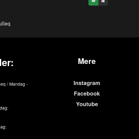
ulleq
er:
Mere
Instagram
eq / Mandag -
Facebook
Youtube
edag:
dag: