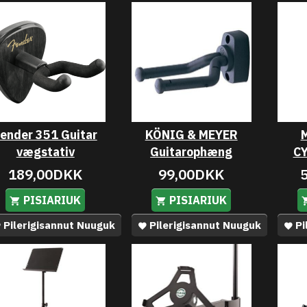
ender 351 Guitar
KÖNIG & MEYER
vægstativ
Guitarophæng
C
189,00DKK
99,00DKK
PISIARIUK
PISIARIUK
Pilerigisannut Nuuguk
Pilerigisannut Nuuguk
Pi