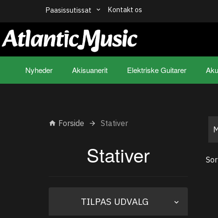
Kontakt os
Paasissutissat
Nyheder
Akisuanerit
Elektriske Guitarer
Aku
Forside
Stativer
Stativer
Sor
Skifte
TILPAS UDVALG
filter