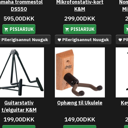
amaha trommestol
Mikrofonstativ-kort
No
DS550
K&M
Mi
595,00DKK
299,00DKK
PISIARIUK
PISIARIUK
Pilerigisannut Nuuguk
Pilerigisannut Nuuguk
Pi
Guitarstativ
Ophæng til Ukulele
Ke
t/elguitar K&M
199,00DKK
149,00DKK