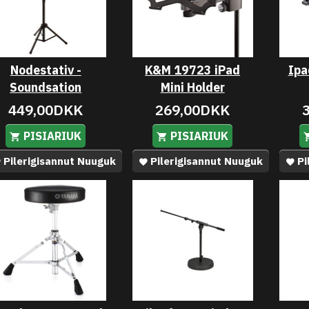
Nodestativ -
K&M 19723 iPad
Ipa
Soundsation
Mini Holder
449,00DKK
269,00DKK
PISIARIUK
PISIARIUK
Pilerigisannut Nuuguk
Pilerigisannut Nuuguk
Pi