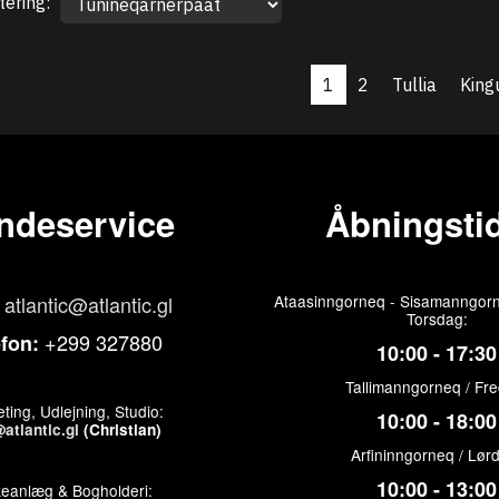
tering:
1
2
Tullia
King
ndeservice
Åbningstid
atlantic@atlantic.gl
Ataasinngorneq - Sisamanngorn
Torsdag:
+299 327880
efon:
10:00 - 17:30
Tallimanngorneq / Fr
ting, Udlejning, Studio:
10:00 - 18:00
atlantic.gl
(Christian)
Arfininngorneq / Lør
10:00 - 13:00
keanlæg & Bogholderi: