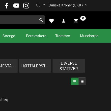
GL
Danske Kroner (DKK)
0
Strenge
Forstærkere
Trommer
Mundharpe
DIVERSE
TROMMESTATIVER
HØJTALERSTATIVER
STATIVER
ulleq