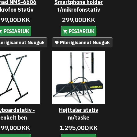
mad NMS-6606
Smartphone holder
krofon Stativ
t/mikrofonstativ
299,00DKK
299,00DKK
PISIARIUK
PISIARIUK
lerigisannut Nuuguk
Pilerigisannut Nuuguk
yboardstativ -
Højttaler stativ
enkelt ben
m/taske
299,00DKK
1.295,00DKK