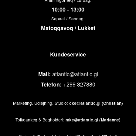
Arfininngorneq / Lørdag:
10:00 - 13:00
Sapaat / Søndag:
Matoqqavoq / Lukket
Kundeservice
atlantic@atlantic.gl
Mail:
+299 327880
Telefon:
Marketing, Udlejning, Studio:
cke@atlantic.gl
(Christian)
Tolkeanlæg & Bogholderi:
mke@atlantic.gl
(Marianne)