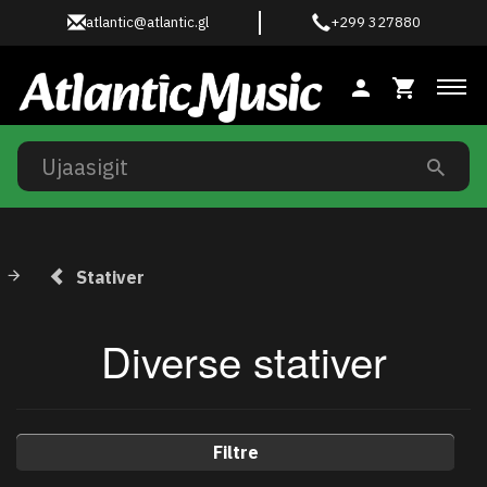
atlantic@atlantic.gl
+299 327880
Ski
Stativer
Diverse stativer
Filtre