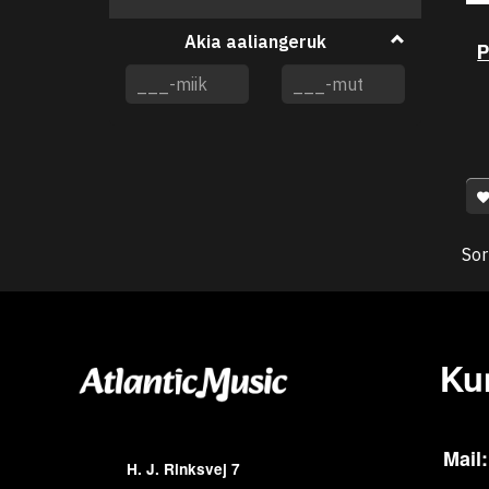
filter
Akia aaliangeruk
P
Sor
Ku
Mail:
H. J. Rinksvej 7