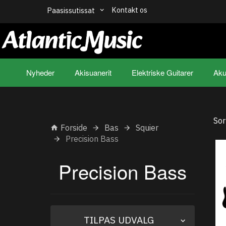
Kontakt os
Paasissutissat
Nyheder
Akisuanerit
Elektriske Guitarer
Aku
Sor
Forside
Bas
Squier
Precision Bass
Precision Bass
Skifte
TILPAS UDVALG