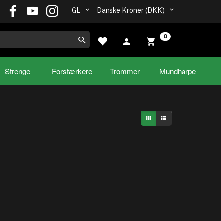
GL
Danske Kroner (DKK)
0
Strenge
Forstærkere
Trommer
Mundharpe