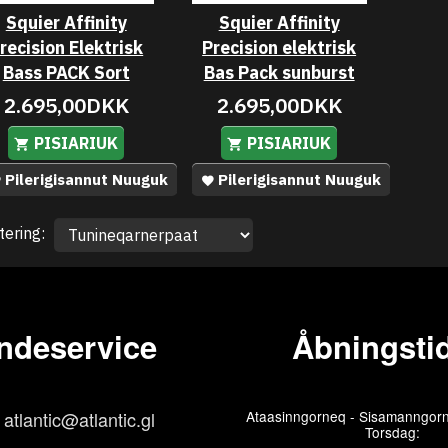
Squier Affinity
Squier Affinity
recision Elektrisk
Precision elektrisk
Bass PACK Sort
Bas Pack sunburst
2.695,00DKK
2.695,00DKK
PISIARIUK
PISIARIUK
Pilerigisannut Nuuguk
Pilerigisannut Nuuguk
tering:
ndeservice
Åbningstid
atlantic@atlantic.gl
Ataasinngorneq - Sisamanngorn
Torsdag: