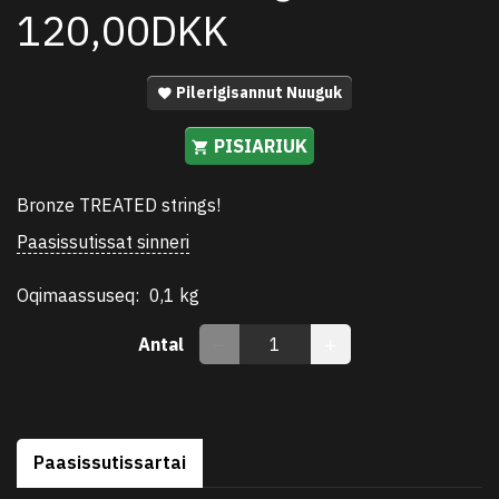
120,00DKK
Pilerigisannut Nuuguk
PISIARIUK
Bronze TREATED strings!
Paasissutissat sinneri
Oqimaassuseq:
0,1 kg
Antal
Paasissutissartai