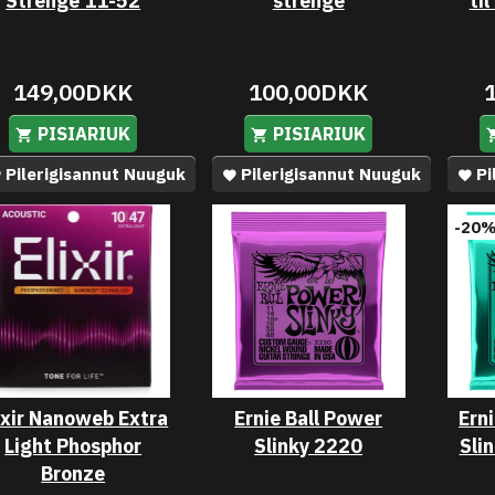
Strenge 11-52
strenge
ti
149,00DKK
100,00DKK
PISIARIUK
PISIARIUK
Pilerigisannut Nuuguk
Pilerigisannut Nuuguk
Pi
-20
ixir Nanoweb Extra
Ernie Ball Power
Erni
Light Phosphor
Slinky 2220
Sli
Bronze