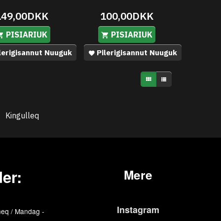
149,00DKK
100,00DKK
PISIARIUK
PISIARIUK
lerigisannut Nuuguk
Pilerigisannut Nuuguk
Kingulleq
er:
Mere
Instagram
eq / Mandag -