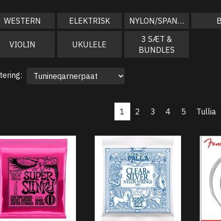
WESTERN
ELEKTRISK
NYLON/SPANSK
3 SÆT &
VIOLIN
UKULELE
BUNDLES
tering:
1
2
3
4
5
Tullia