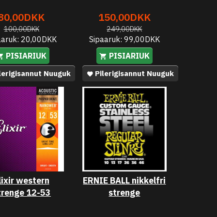
80,00DKK
150,00DKK
100,00DKK
249,00DKK
aaruk:
20,00DKK
Sipaaruk:
99,00DKK
PISIARIUK
PISIARIUK
lerigisannut Nuuguk
Pilerigisannut Nuuguk
lixir western
ERNIE BALL nikkelfri
trenge 12-53
strenge