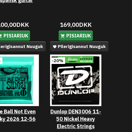
l spansk guitar
100,00DKK
169,00DKK
PISIARIUK
PISIARIUK
lerigisannut Nuuguk
Pilerigisannut Nuuguk
%
-20%
e Ball Not Even
Dunlop DEN3006 11-
nky 2626 12-56
50 Nickel Heavy
Electric Strings