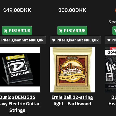
149,00DKK
100,00DKK
Sip
PISIARIUK
PISIARIUK
Pilerigisannut Nuuguk
Pilerigisannut Nuuguk
Pi
-20
Dunlop DEN3516
Ernie Ball 12-string
Du
avy Electric Guitar
light - Earthwood
Hea
Strings