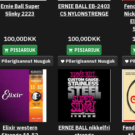
Ernie Ball Super
ERNIE BALL EB-2403
Fend
Slinky 2223
CS NYLONSTRENGE
Nick
E
100,00DKK
100,00DKK
PISIARIUK
PISIARIUK
Pilerigisannut Nuuguk
Pilerigisannut Nuuguk
Pi
Elixir western
ERNIE BALL nikkelfri
Fend