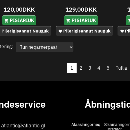
120,00DKK
129,00DKK
PISIARIUK
PISIARIUK
Pilerigisannut Nuuguk
Pilerigisannut Nuuguk
Pi
tering:
1
2
3
4
5
Tullia
ndeservice
Åbningstid
atlantic@atlantic.gl
Ataasinngorneq - Sisamanngorn
Torsdag: