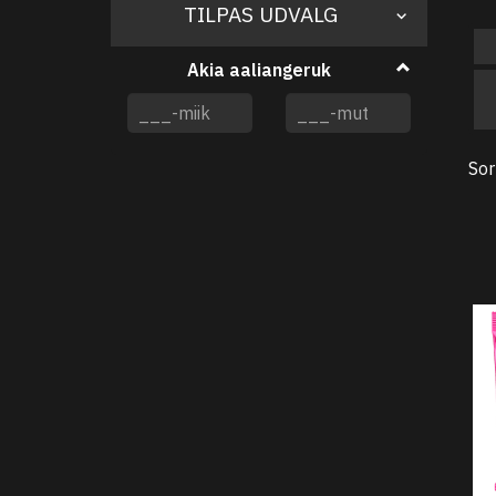
Skifte
TILPAS UDVALG
filter
Akia aaliangeruk
Sor