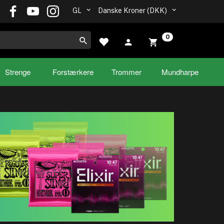
GL
Danske Kroner (DKK)
0
Strenge
Forstærkere
Trommer
Mundharpe