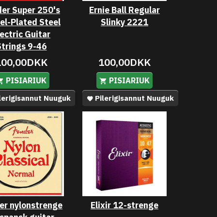
er Super 250's
Ernie Ball Regular
el-Plated Steel
Slinky 2221
lectric Guitar
Strings 9-46
100,00DKK
100,00DKK
PISIARIUK
PISIARIUK
lerigisannut Nuuguk
Pilerigisannut Nuuguk
er nylonstrenge
Elixir 12-strenge