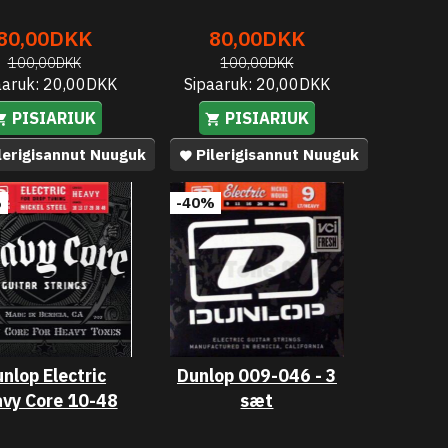
80,00DKK
80,00DKK
100,00DKK
100,00DKK
aaruk:
20,00DKK
Sipaaruk:
20,00DKK
PISIARIUK
PISIARIUK
lerigisannut Nuuguk
Pilerigisannut Nuuguk
%
-40%
nlop Electric
Dunlop 009-046 - 3
vy Core 10-48
sæt