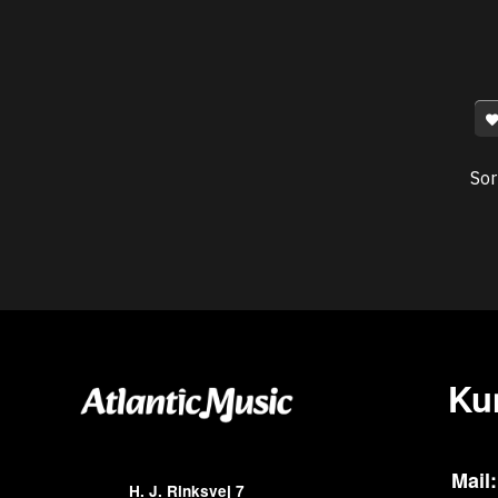
Sor
Ku
Mail:
H. J. Rinksvej 7