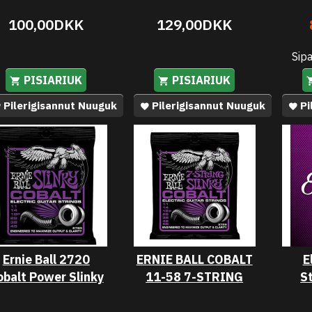
100,00DKK
129,00DKK
Sip
PISIARIUK
PISIARIUK
Pilerigisannut Nuuguk
Pilerigisannut Nuuguk
Pi
Ernie Ball 2720
ERNIE BALL COBALT
E
obalt Power Slinky
11-58 7-STRING
S