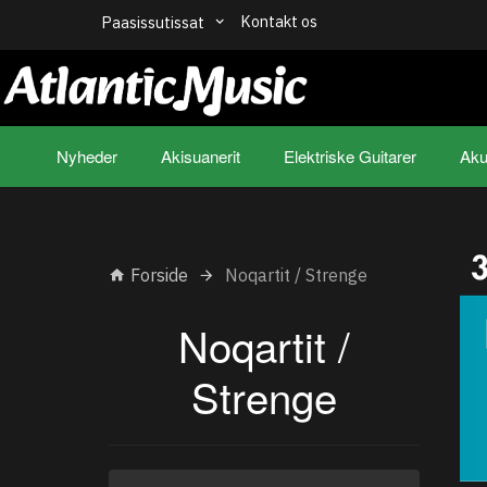
Kontakt os
Paasissutissat
Nyheder
Akisuanerit
Elektriske Guitarer
Aku
Forside
Noqartit / Strenge
Noqartit /
Strenge