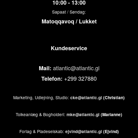
10:00 - 13:00
Sapaat / Søndag:
Matoqqavoq / Lukket
Kundeservice
atlantic@atlantic.gl
Mail:
+299 327880
Telefon:
Marketing, Udlejning, Studio:
cke@atlantic.gl
(Christian)
Tolkeanlæg & Bogholderi:
mke@atlantic.gl
(Marianne)
Forlag & Pladeselskab:
ejvind@atlantic.gl
(Ejvind)