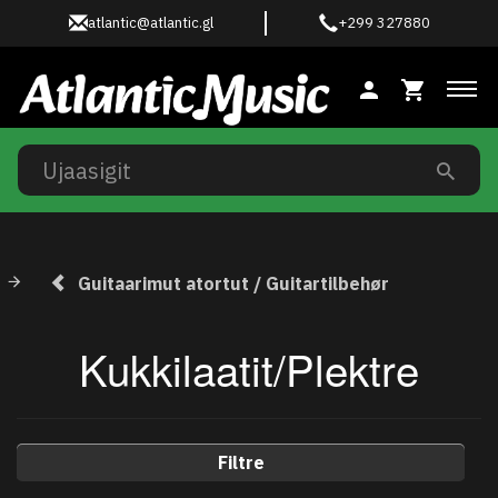
atlantic@atlantic.gl
+299 327880
Ski
Guitaarimut atortut / Guitartilbehør
Kukkilaatit/Plektre
Filtre