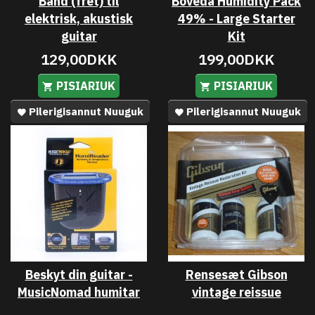
Bånd (fret) til
Boveda Humidity Pack
elektrisk, akustisk
49% - Large Starter
guitar
Kit
129,00DKK
199,00DKK
PISIARIUK
PISIARIUK
Pilerigisannut Nuuguk
Pilerigisannut Nuuguk
Beskyt din guitar -
Rensesæt Gibson
MusicNomad humitar
vintage reissue