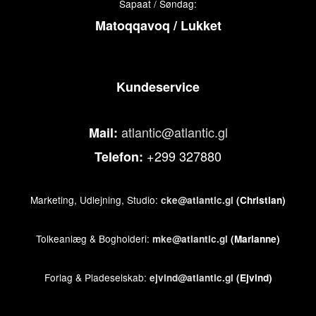
Sapaat / Søndag:
Matoqqavoq / Lukket
Kundeservice
atlantic@atlantic.gl
Mail:
+299 327880
Telefon:
Marketing, Udlejning, Studio:
cke@atlantic.gl
(Christian)
Tolkeanlæg & Bogholderi:
mke@atlantic.gl
(Marianne)
Forlag & Pladeselskab:
ejvind@atlantic.gl
(Ejvind)