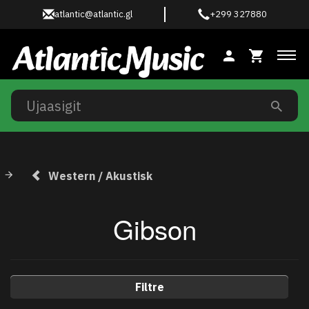
atlantic@atlantic.gl
+299 327880
Ski
Western / Akustisk
Gibson
Filtre