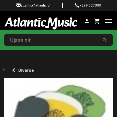
atlantic@atlantic.gl
+299 327880
Ski
Diverse