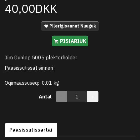
40,00DKK
Pilerigisannut Nuuguk
PISIARIUK
Jim Dunlop 5005 plekterholder
Paasissutissat sinneri
Oqimaassuseq:
0,01 kg
Antal
Paasissutissartai