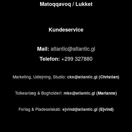
Matoqqavoq / Lukket
Kundeservice
atlantic@atlantic.gl
Mail:
+299 327880
Telefon:
Marketing, Udlejning, Studio:
cke@atlantic.gl
(Christian)
Tolkeanlæg & Bogholderi:
mke@atlantic.gl
(Marianne)
Forlag & Pladeselskab:
ejvind@atlantic.gl
(Ejvind)