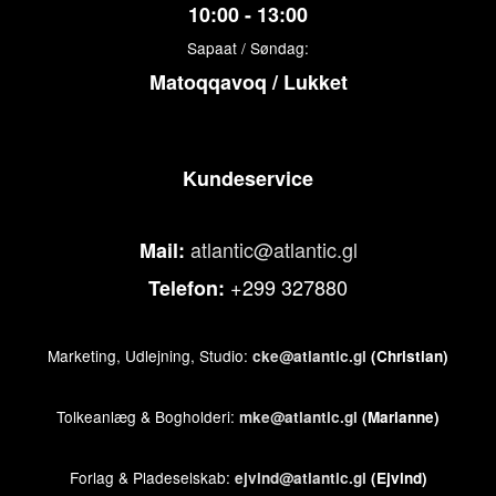
10:00 - 13:00
Sapaat / Søndag:
Matoqqavoq / Lukket
Kundeservice
atlantic@atlantic.gl
Mail:
+299 327880
Telefon:
Marketing, Udlejning, Studio:
cke@atlantic.gl
(Christian)
Tolkeanlæg & Bogholderi:
mke@atlantic.gl
(Marianne)
Forlag & Pladeselskab:
ejvind@atlantic.gl
(Ejvind)