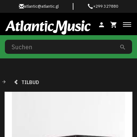
atlantic@atlantic.gl
+299 327880
Anz
TILBUD