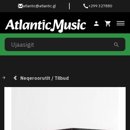
atlantic@atlantic.gl
+299 327880
Ski
Neqeroorutit / Tilbud