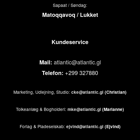
Sapaat / Søndag:
Matoqqavoq / Lukket
Kundeservice
atlantic@atlantic.gl
Mail:
+299 327880
Telefon:
Marketing, Udlejning, Studio:
cke@atlantic.gl
(Christian)
Tolkeanlæg & Bogholderi:
mke@atlantic.gl
(Marianne)
Forlag & Pladeselskab:
ejvind@atlantic.gl
(Ejvind)