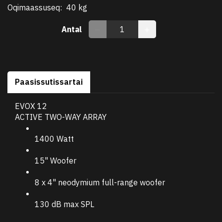
Oqimaassuseq:
40 kg
Antal
Paasissutissartai
EVOX 12
ACTIVE TWO-WAY ARRAY
1400 Watt
15" Woofer
8 x 4" neodymium full-range woofer
130 dB max SPL