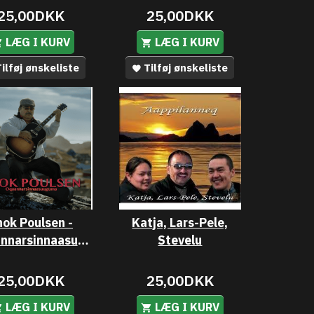
25,00DKK
25,00DKK
LÆG I KURV
LÆG I KURV
ilføj ønskeliste
Tilføj ønskeliste
nok Poulsen -
Katja, Lars-Pele,
Oqaannarsinnaasuuguma
Stevelu
25,00DKK
25,00DKK
LÆG I KURV
LÆG I KURV