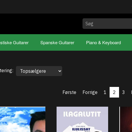
stiske Guitarer
Spanske Guitarer
Piano & Keyboard
tering:
Første
Forrige
1
2
3