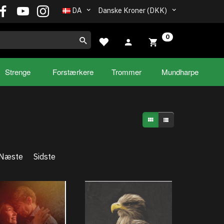
DA
Danske Kroner (DKK)
0
Strenge
Forstærkere
Trommer
Mundharpe
Næste
Sidste