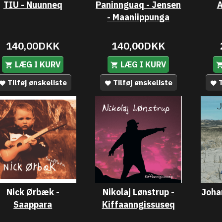
TIU - Nuunneq
Paninnguaq - Jensen
A
- Maaniippunga
140,00DKK
140,00DKK
LÆG I KURV
LÆG I KURV
Tilføj ønskeliste
Tilføj ønskeliste
T
Nick Ørbæk -
Nikolaj Lønstrup -
Joha
Saappara
Kiffaanngissuseq