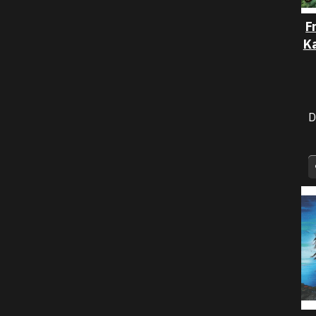
F
K
D