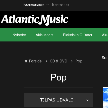
Kontakt os
Informationer
Nyheder
Akisuanerit
Elektriske Guitarer
Aku
Sor
Forside
CD & DVD
Pop
Pop
Skifte
TILPAS UDVALG
filter