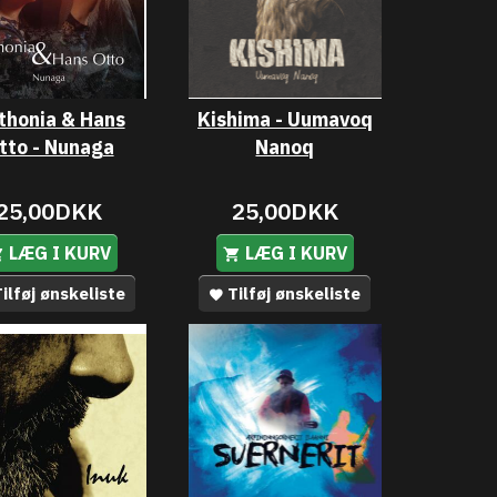
thonia & Hans
Kishima - Uumavoq
tto - Nunaga
Nanoq
25,00DKK
25,00DKK
LÆG I KURV
LÆG I KURV
ilføj ønskeliste
Tilføj ønskeliste