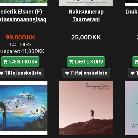
rederik Elsner (F) -
Nalusuunerup
Inuk
atassinnaanngisaq
Taarnerani
99,00DKK
25,00DKK
140,00DKK
u sparer:
41,00DKK
LÆG I KURV
LÆG I KURV
Tilføj ønskeliste
Tilføj ønskeliste
T