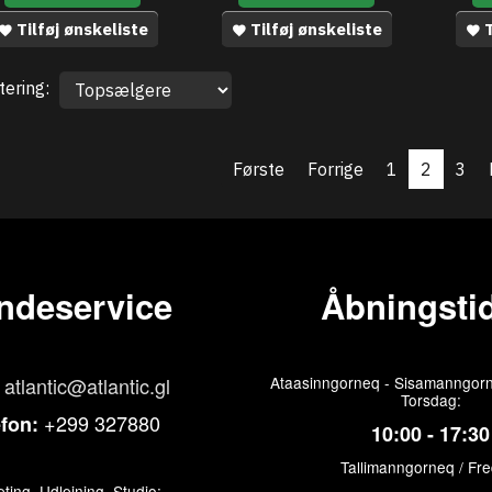
Tilføj ønskeliste
Tilføj ønskeliste
T
tering:
Første
Forrige
1
2
3
ndeservice
Åbningstid
atlantic@atlantic.gl
Ataasinngorneq - Sisamanngorn
Torsdag:
+299 327880
efon:
10:00 - 17:30
Tallimanngorneq / Fr
ting, Udlejning, Studio: