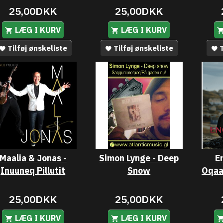
25,00DKK
25,00DKK
LÆG I KURV
LÆG I KURV
Tilføj ønskeliste
Tilføj ønskeliste
T
Maalia & Jonas -
Simon Lynge - Deep
E
Inuuneq Pillutit
Snow
25,00DKK
25,00DKK
LÆG I KURV
LÆG I KURV