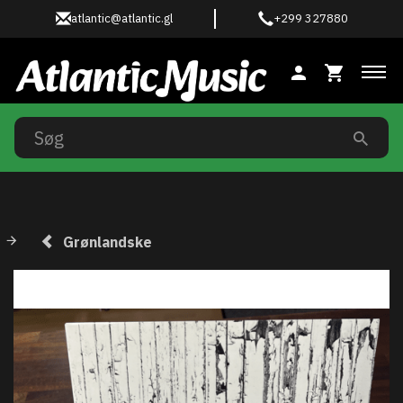
atlantic@atlantic.gl
+299 327880
Ski
Grønlandske