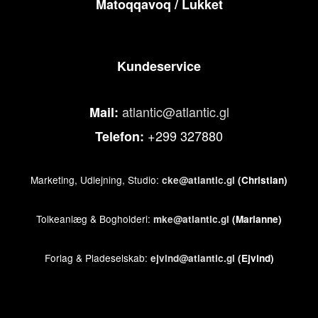
Matoqqavoq / Lukket
Kundeservice
atlantic@atlantic.gl
Mail:
+299 327880
Telefon:
Marketing, Udlejning, Studio:
cke@atlantic.gl
(Christian)
Tolkeanlæg & Bogholderi:
mke@atlantic.gl
(Marianne)
Forlag & Pladeselskab:
ejvind@atlantic.gl
(Ejvind)