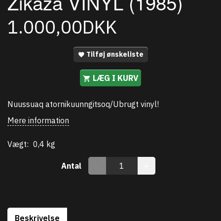
Zikaza VINYL (1985)
1.000,00DKK
Tilføj ønskeliste
LÆG I KURV
Nuussuaq atornikuunngitsoq/Ubrugt vinyl!
Mere information
Vægt:
0,4 kg
Antal
Beskrivelse