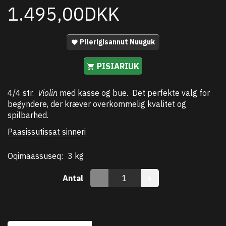
1.495,00DKK
Pilerigisannut Nuuguk
PISIARIUK
4/4 str.
Violin
med kasse og bue. Det perfekte valg for
begyndere, der kræver overkommelig kvalitet og
spilbarhed.
Paasissutissat sinneri
Oqimaassuseq:
3 kg
Antal