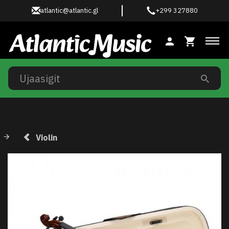
atlantic@atlantic.gl
+299 327880
Ski
Violin