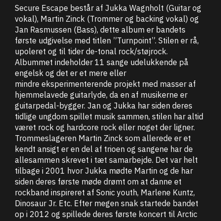
Secure Escape består af Jukka Wagnholt (Guitar og
vokal), Martin Zinck (Trommer og backing vokal) og
Jan Rasmussen (Bass), dette album er bandets
første udgivelse med titlen ”Turnpoint”. Stilen er rå,
upoleret og til tider de-tonal rock/støjrock.
Albummet indeholder 11 sange udelukkende på
engelsk og det er et mere eller
mindre eksperimenterende projekt med masser af
hjemmelavede guitarlyde, da en af musikerne er
guitarpedal-bygger. Jan og Jukka har siden deres
tidlige ungdom spillet musik sammen, stilen har altid
været rock og hardcore rock eller noget der ligner.
Trommeslageren Martin Zinck som allerede er et
kendt ansigt er en del af trioen og sangene har de
allesammen skrevet i tæt samarbejde. Det var helt
tilbage i 2001 hvor Jukka mødte Martin og de har
siden deres første møde drømt om at danne et
rockband inspireret af Sonic youth, Marlene Kuntz,
Dinosaur Jr. Etc. Efter megen snak startede bandet
op i 2012 og spillede deres første koncert til Arctic