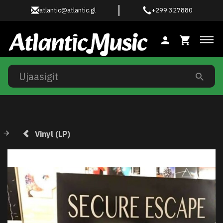
atlantic@atlantic.gl
+299 327880
Ski
Vinyl (LP)