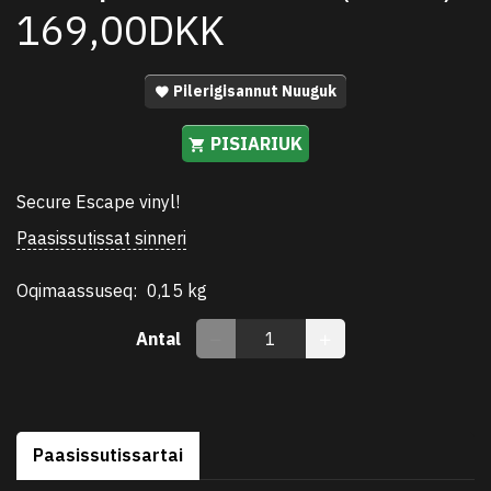
169,00DKK
Pilerigisannut Nuuguk
PISIARIUK
Secure Escape vinyl!
Paasissutissat sinneri
Oqimaassuseq:
0,15 kg
Antal
Paasissutissartai