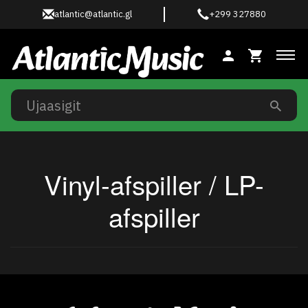
atlantic@atlantic.gl
+299 327880
Ski
Vinyl-afspiller / LP-
afspiller