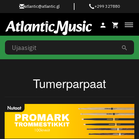
atlantic@atlantic.gl
+299 327880
Ski
Tumerparpaat