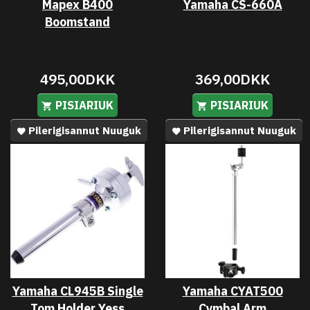
Mapex B400
Yamaha CS-660A
Boomstand
495,00DKK
369,00DKK
PISIARIUK
PISIARIUK
Pilerigisannut Nuuguk
Pilerigisannut Nuuguk
Yamaha CL945B Single
Yamaha CYAT500
Tom Holder Yess
Cymbal Arm