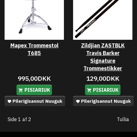
Mapex Trommestol
Zildjian ZASTBLK
T685
Travis Barker
Signature
Trommestikker
995,00DKK
129,00DKK
PISIARIUK
PISIARIUK
Pilerigisannut Nuuguk
Pilerigisannut Nuuguk
Side 1 af 2
Tullia