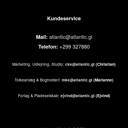
Kundeservice
atlantic@atlantic.gl
Mail:
+299 327880
Telefon:
Marketing, Udlejning, Studio:
cke@atlantic.gl
(Christian)
Tolkeanlæg & Bogholderi:
mke@atlantic.gl
(Marianne)
Forlag & Pladeselskab:
ejvind@atlantic.gl
(Ejvind)