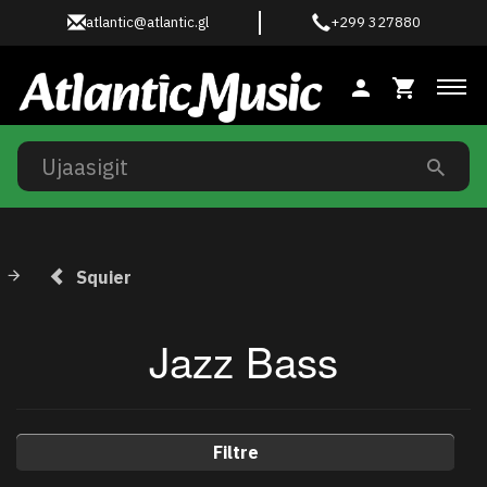
atlantic@atlantic.gl
+299 327880
Ski
Squier
Jazz Bass
Filtre