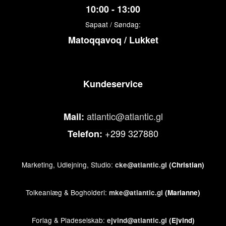
10:00 - 13:00
Sapaat / Søndag:
Matoqqavoq / Lukket
Kundeservice
atlantic@atlantic.gl
Mail:
+299 327880
Telefon:
Marketing, Udlejning, Studio:
cke@atlantic.gl
(Christian)
Tolkeanlæg & Bogholderi:
mke@atlantic.gl
(Marianne)
Forlag & Pladeselskab:
ejvind@atlantic.gl
(Ejvind)