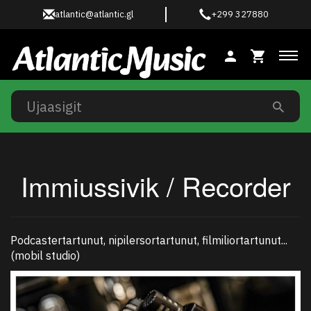
atlantic@atlantic.gl
+299 327880
Ski
Immiussivik / Recorder
Podcastertartunut, nipilersortartunut, filmiliortartunut...
(mobil studio)