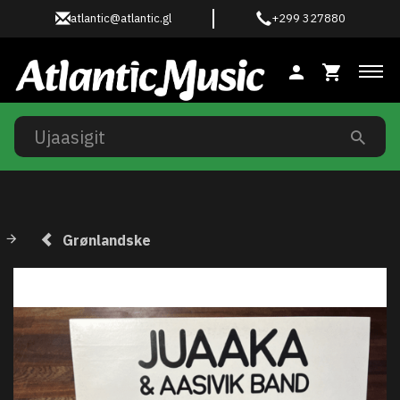
atlantic@atlantic.gl
+299 327880
Ski
Grønlandske