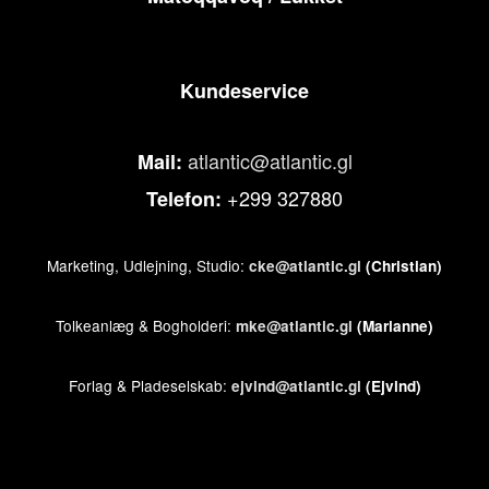
Kundeservice
atlantic@atlantic.gl
Mail:
+299 327880
Telefon:
Marketing, Udlejning, Studio:
cke@atlantic.gl
(Christian)
Tolkeanlæg & Bogholderi:
mke@atlantic.gl
(Marianne)
Forlag & Pladeselskab:
ejvind@atlantic.gl
(Ejvind)