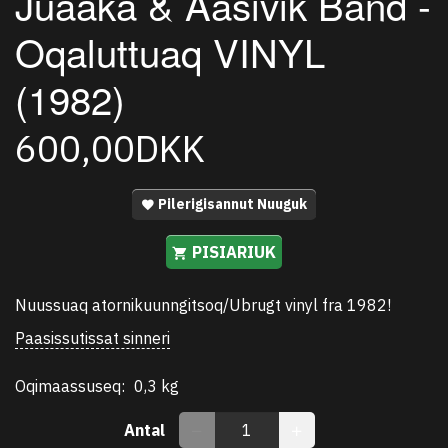
Juaaka & Aasivik Band -
Oqaluttuaq VINYL
(1982)
600,00DKK
Pilerigisannut Nuuguk
PISIARIUK
Nuussuaq atornikuunngitsoq/Ubrugt vinyl fra 1982!
Paasissutissat sinneri
Oqimaassuseq:
0,3 kg
Antal