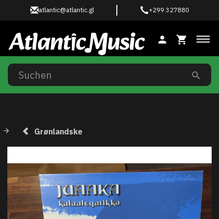
atlantic@atlantic.gl
+299 327880
Anz
Grønlandske