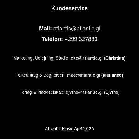
Kundeservice
atlantic@atlantic.gl
Mail:
+299 327880
Telefon:
Marketing, Udlejning, Studio:
cke@atlantic.gl
(Christian)
Tolkeanlæg & Bogholderi:
mke@atlantic.gl
(Marianne)
Forlag & Pladeselskab:
ejvind@atlantic.gl
(Ejvind)
Atlantic Music ApS 2026