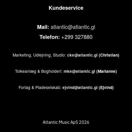
Kundeservice
atlantic@atlantic.gl
Mail:
+299 327880
Telefon:
Marketing, Udlejning, Studio:
cke@atlantic.gl
(Christian)
Tolkeanlæg & Bogholderi:
mke@atlantic.gl
(Marianne)
Forlag & Pladeselskab:
ejvind@atlantic.gl
(Ejvind)
Atlantic Music ApS 2026