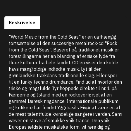
Beskrivelse
"World Music from the Cold Seas" er en uafhængig
fortsættelse af den succesrige metalrock-cd "Rock
from the Cold Seas". Baseret på traditionel musik er
forestillingerne her en blanding af etniske lyde fra
flere kulturer fra hele landet. CD'en viser den kolde
havs mangfoldige indfødte musik. Lyt til den
grønlandske trækdans traditionelle slag. Eller spor
til en funky techno drumdance. Find ud af hvorfor den
friske og magtfulde Tyr hoppede direkte til nr. 1 på
Færøerne og Island med en rockoverførsel af en
gammel færøsk ringdance. Internationale publikum
og kritikere har fundet Yggdrasils Eivør at være en af ​​
de mest talentfulde kvindelige sangere i verden. Sami
væver en stave af smukke yoik trance. Den yoik,
Europas ældste musikalske form, vil røre dig og