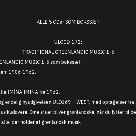
ALLE 5 CDer SOM BOKSSÆT
ULOCD-172:
TRADITIONAL GREENLANDIC MUSIC 1-5
EEENLANDIC MUSIC 1-5 som bokssæt.
llem 1906-1962,
alle IMÎNA IMÎNA fra 1962,
g endelig nyudgivelsen ULO169 – WEST, med optagelser fra
sikudøvere. Dine stuer bliver grønlandske, når du lytter til d
il alle, der holder af grønlandsk musik.