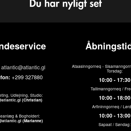
ndeservice
Åbningstid
atlantic@atlantic.gl
Ataasinngorneq - Sisamanngorn
Torsdag:
+299 327880
efon:
10:00 - 17:30
Tallimanngorneq / Fr
ting, Udlejning, Studio:
10:00 - 18:00
atlantic.gl
(Christian)
Arfininngorneq / Lør
10:00 - 13:00
keanlæg & Bogholderi:
atlantic.gl
(Marianne)
Sapaat / Søndag: