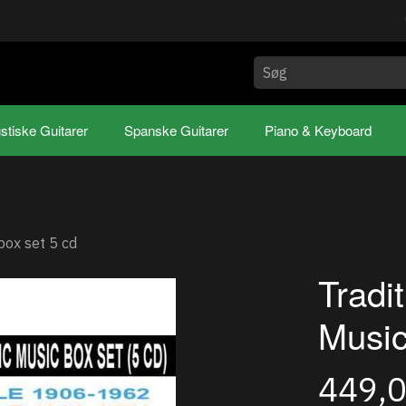
stiske Guitarer
Spanske Guitarer
Piano & Keyboard
box set 5 cd
Tradi
Music
449,