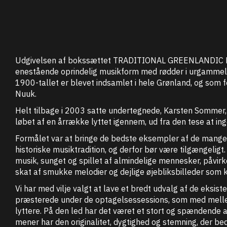
Udgivelsen af bokssættet TRADITIONAL GREENLANDIC MUS
enestående oprindelig musikform med rødder i urgammel tr
1900-tallet er blevet indsamlet i hele Grønland, og som
Nuuk.
Helt tilbage i 2003 satte undertegnede, Karsten Sommer, 
løbet af en årrække lyttet igennem, ud fra den tese at ing
Formålet var at bringe de bedste eksempler af de mange ti
historiske musiktradition, og derfor bør være tilgængelig
musik, sunget og spillet af almindelige mennesker, påvir
skat af smukke melodier og dejlige øjebliksbilleder som 
Vi har med vilje valgt at lave et bredt udvalg af de eks
præsterede under de optagelsessessions, som med mellemr
lyttere. På den led har det været et stort og spændende ar
mener har den originalitet, dygtighed og stemning, der 