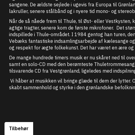
sangene. De ældste sejlede i ugevis fra Europa til Grønl
lakruller, senere stålbånd og i nyere tid mono- og stere
Når de så nåede frem til Thule, til Øst- eller Vestkysten,
agtige tragter, senere kom de første mikrofoner. Det stø
indspillede i Thule-området. I 1984 gentog han turen, d
Vebæks fantastiske indsamlingsarbejde af kælesange og vio
og respekt for ægte folkekunst. Det har været en ære og 
De mange hundrede timers musik er nu skåret ned til ove
samt en solo-CD med den berømteste Thuletrommesanger,
tilsvarende CD fra Vestgrønland, ligeledes med indspilninge
Vi håber at musikken vil bringe glæde til dem der lytter. 
skabt sammenhold og styrke i den grønlandske befolkning
Tilbehør