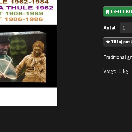
LÆG I K
Antal
Tilføj øns
Traditional g
Vægt:
1 kg