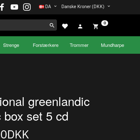
DA
Danske Kroner (DKK)
0
Strenge
Forstærkere
Trommer
Mundharpe
tional greenlandic
 box set 5 cd
00DKK