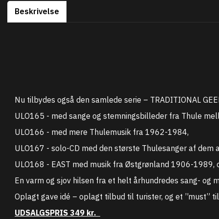
Beskrivelse
Nu tilbydes også den samlede serie – TRADITIONAL G
ULO165 - med sange og stemningsbilleder fra Thule me
ULO166 - med mere Thulemusik fra 1962-1984,
ULO167 - solo-CD med den største Thulesanger af dem 
ULO168 - EAST med musik fra Østgrønland 1906-1989, o
En varm og sjov hilsen fra et helt århundredes sang- og mu
Oplagt gave idé – oplagt tilbud til turister, og et ”must” t
UDSALGSPRIS 349 kr.