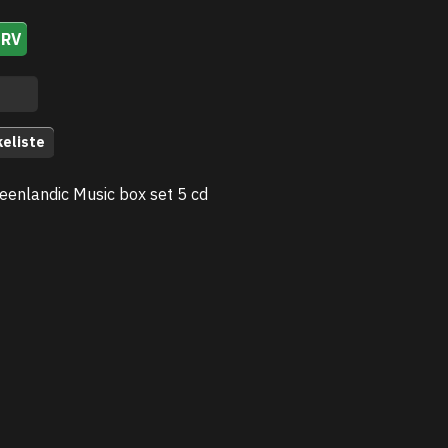
URV
keliste
reenlandic Music box set 5 cd