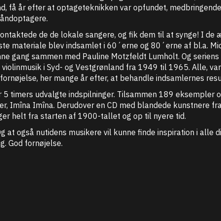
and, få år efter at optageteknikken var opfundet, medbringen
obåndoptagere.
 kontaktede de de lokale sangere, og fik dem til at synge! I de
rste materiale blev indsamlet i 60´erne og 80´erne af bl.a. 
enne gang sammen med Pauline Motzfeldt Lumholt. Og seriens 
linmusik i Syd- og Vestgrønland fra 1949 til 1965. Alle, var 
fornøjelse, her mange år efter, at behandle indsamlernes resu
r 5 timers udvalgte indspilninger. Tilsammen 189 eksempler 
 Imîna Imîna. Derudover en CD med blandede kunstnere fra Ø
r helt fra starten af 1900-tallet og op til nyere tid.
Og at også nutidens musikere vil kunne finde inspiration i alle
. God fornøjelse.