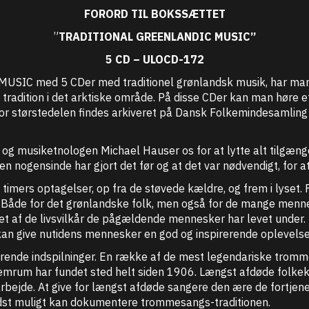
FORORD TIL BOKSSÆTTET
”
TRADITIONAL GREENLANDIC MUSIC”
5 CD – ULOCD-172
IC med 5 CDer med traditionel grønlandsk musik, har man
adition i det arktiske område. På disse CDer kan man høre et
 for størstedelen findes arkiveret på Dansk Folkemindesamlin
og musiketnologen Michael Hauser os for at lytte alt tilgænge
en nogensinde har gjort det før og at det var nødvendigt, for at
mers optagelser, op fra de støvede kældre, og frem i lyset. F
t. Både for det grønlandske folk, men også for de mange mennes
ket af de livsvilkår de pågældende mennesker har levet under
kan give nutidens mennesker en god og inspirerende oplevelse
isterende indspilninger. En række af de mest legendariske tr
um har fundet sted helt siden 1906. Længst afdøde folkekuns
bejde. At give for længst afdøde sangere den ære de fortjener!
bedst muligt kan dokumentere trommesangs-traditionen.