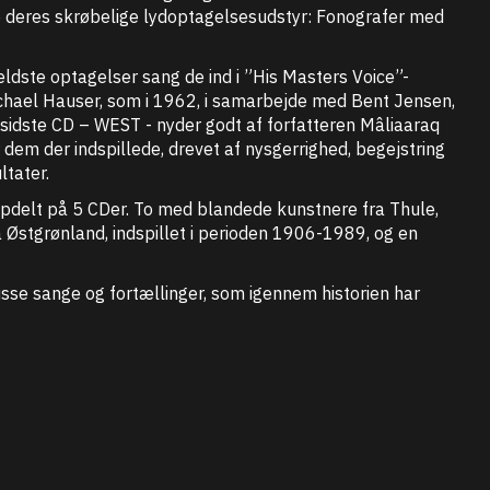
de deres skrøbelige lydoptagelsesudstyr: Fonografer med
 ældste optagelser sang de ind i ”His Masters Voice”-
Michael Hauser, som i 1962, i samarbejde med Bent Jensen,
sidste CD – WEST - nyder godt af forfatteren Mâliaaraq
dem der indspillede, drevet af nysgerrighed, begejstring
ltater.
opdelt på 5 CDer. To med blandede kunstnere fra Thule,
stgrønland, indspillet i perioden 1906-1989, og en
 disse sange og fortællinger, som igennem historien har