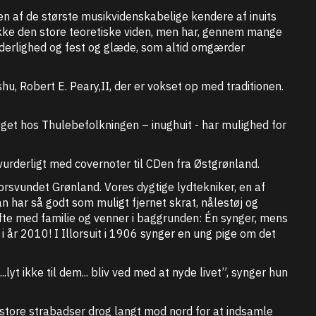
en af de største musikvidenskabelige kendere af inuits
ke den store teoretiske viden, men har, gennem mange
nderlighed og fest og glæde, som altid omgærder
u, Robert E. Peary,II, der er vokset op med traditionen.
roget hos Thulebefolkningen – inughuit - har mulighed for
urderligt med covernoter til CDen fra Østgrønland.
orsvundet Grønland. Vores dygtige lydtekniker, en af
 har så godt som muligt fjernet skrat, nålestøj og
ofte med familie og venner i baggrunden: Én synger, mens
 i år 2010! I Illorsuit i 1906 synger en ung pige om det
t ikke til dem... bliv ved med at nyde livet”, synger hun
 store strabadser drog langt mod nord for at indsamle