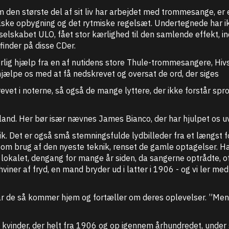
m den største del af sit liv har arbejdet med trommesange, er 
ke opbygning og det rytmiske regelsæt. Undertegnede har ik
selskabet ULO, fået stor kærlighed til den samlende effekt, i
finder på disse CDer.
rlig hjælp fra en af nutidens store Thule-trommesangere, Hivsh
hjælpe os med at få nedskrevet og oversat de ord, der siges
revet i noterne, så også de mange lyttere, der ikke forstår sp
and. Her bør især nævnes James Bianco, der har hjulpet os uv
k. Det er også små stemningsfulde lydbilleder fra et længst f
om brug af den nyeste teknik, renset de gamle optagelser. Han
i lokalet, dengang for mange år siden, da sangerne optrådte, 
iner af fryd, en mand bryder ud i latter i 1906 - og vi ler med
 de så kommer hjem og fortæller om deres oplevelser. ”Men...ly
 kvinder, der helt fra 1906 og op igennem århundredet, under