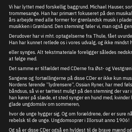
Vi har lyttet med forskellig baggrund. Michael Hauser, so
trommesange. Han har primært fokuseret på den musikals
års arbejde med alle former for grønlandsk musik i plade
musikken i Grønland. Den stemning føler vi, man også gen
Derudover har vi mht. optagelserne fra Thule, fået uvurde
Han har kunnet retlede os i vores udvalg, og ikke mindst 
eller synges. Alt tekstmateriale foreligger således nedsk
at følge med.
Det samme er tilfældet med CDerne fra Øst- og Vestgrønl
Sangene og fortællingerne på disse CDer er ikke kun musi
Nordens førende ”lydrensere”, Ossian Ryner, har med føls
båndsus, så vi er tættest muligt på den stemning der var 
han kører på slæde, et sted synger en hund med, kvinder hv
glade ungdomsliv om sommeren,
hvor de unge hygger sig. Og om forældrene, der er sure når
rebelsk til de unge. Ungdomsoprør i Illorsuit anno 1906!
Og så er disse CDer også en hyldest til de brave mænd og