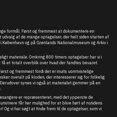
ge formål. Først og fremmest at dokumentere en
 udvalg af de mange optagelser, der helt siden starten af
g i København og på Grønlands Nationalmuseum og Arkiv i
ligt materiale. Omkring 800 timers optagelser har vi i
 få et totalt overblik over hvad der fandtes bevaret.
ørst og fremmest fordi det er inuits uomtvistelige
ker overalt på kloden, der interesserer sig for folkelig
. Derudover synes vi også at materialet gemmer på en
.
ommesangere er repræsenteret, med det ypperste de
tnere får her mulighed for at blive hørt af nutidens
 Og vi har søgt at finde frem til de optagelser, som vi