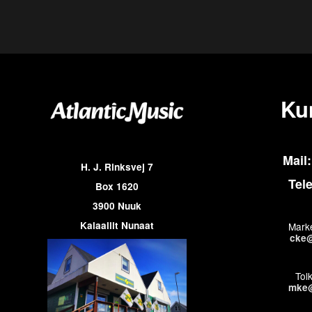
Ku
Mail:
H. J. Rinksvej 7
Tel
Box 1620
3900 Nuuk
Kalaallit Nunaat
Marke
cke@
Tol
mke@