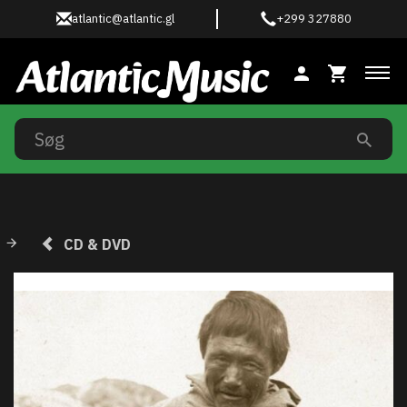
atlantic@atlantic.gl
+299 327880
Ski
CD & DVD