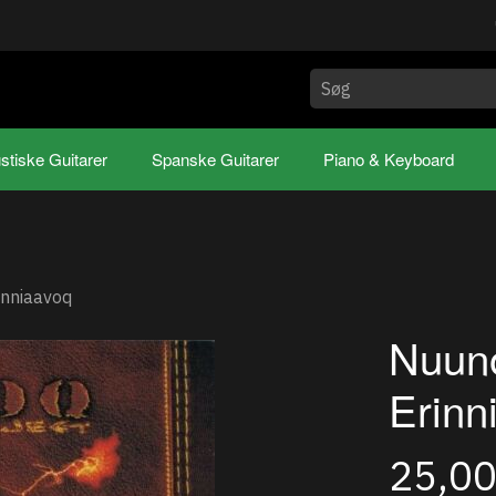
stiske Guitarer
Spanske Guitarer
Piano & Keyboard
inniaavoq
Nuuno
Erinn
25,0