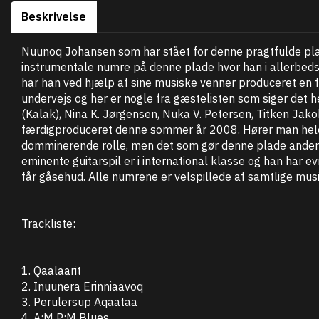
Beskrivelse
Nuunoq Johansen som har stået for denne pragtfulde plade
instrumentale numre på denne plade hvor han i allerbedst
har han ved hjælp af sine musiske venner produceret en
undervejs og her er nogle fra gæstelisten som siger det he
(Kalak), Nina K. Jørgensen, Nuka V. Petersen, Titken Ja
færdigproduceret denne sommer år 2008. Hører man hel
domminerende rolle, men det som gør denne plade anderled
eminente guitarspil er i international klasse og han har e
får gåsehud. Alle numrene er velspillede af samtlige musike
Trackliste:
1. Qaalaarit
2. Inuunera Erinniaavoq
3. Perulersup Aqaataa
4. A:M P:M Blues