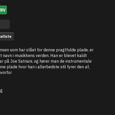
URV
keliste
sen som har stået for denne pragtfulde plade, er
t navn i musikkens verden. Han er blevet kaldt
r på Joe Satriani, og hører man de instrumentale
e plade hvor han i allerbedste stil fyrer den af,
hvorfor
kg