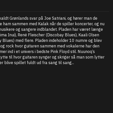
aldt Grønlands svar på Joe Satriani, og hører man de
eve ham sammen med Kalak når de spiller koncerter, og nu
musikere og sangere indblandet. Pladen har været længe
ima Inui), Renë Fleischer (Discobay Blues), Kaali Olsen
ay Blues) med flere. Pladen indeholder 10 numre og blev
og rock hvor guitaren sammen med vokalerne har den
 ind i et univers i bedste Pink Floyd stil. Nuunoq’s
lytte til hvor guitaren synger og skriger så man som lytter
live spillet fuldt ud fra sang til sang...