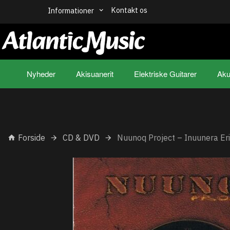
Kontakt os
Informationer
Nyheder
Akisuanerit
Elektriske Guitarer
Aku
Forside
CD & DVD
Nuunoq Project – Inuunera Er