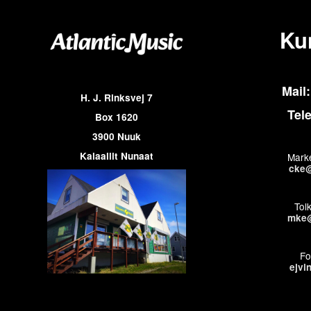
Ku
Mail:
H. J. Rinksvej 7
Tel
Box 1620
3900 Nuuk
Kalaallit Nunaat
Marke
cke@
Tol
mke@
Fo
ejvi