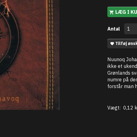
LÆG I K
Antal
Tilføj øns
Nuunoq Johan
ikke et ukend
Grønlands sva
numre på denn
forstår man 
Vægt:
0,12 