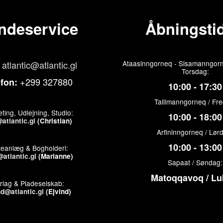
ndeservice
Åbningstid
atlantic@atlantic.gl
Ataasinngorneq - Sisamanngorn
Torsdag:
+299 327880
efon:
10:00 - 17:30
Tallimanngorneq / Fr
ting, Udlejning, Studio:
10:00 - 18:00
atlantic.gl
(Christian)
Arfininngorneq / Lør
10:00 - 13:00
keanlæg & Bogholderi:
atlantic.gl
(Marianne)
Sapaat / Søndag:
Matoqqavoq / Lu
rlag & Pladeselskab:
nd@atlantic.gl
(Ejvind)