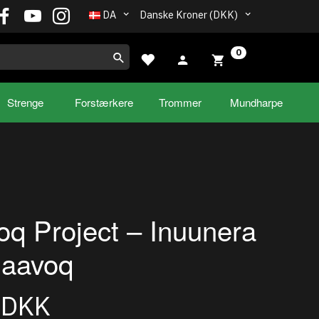
DA
Danske Kroner (DKK)
0
Strenge
Forstærkere
Trommer
Mundharpe
q Project – Inuunera
iaavoq
0DKK