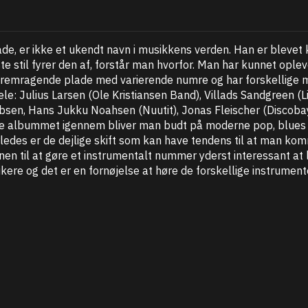
, er ikke et ukendt navn i musikkens verden. Han er blevet k
e stil fyrer den af, forstår man hvorfor. Man har kunnet opl
 fremragende plade med varierende numre og har forskellige 
le: Julius Larsen (Ole Kristiansen Band), Villads Sandgreen (Li
kobsen, Hans Jukku Noahsen (Nuutit), Jonas Fleischer (Discob
e albummet igennem bliver man budt på moderne pop, blues 
es er de dejlige skift som kan have tendens til at man kommer
vnen til at gøre et instrumentalt nummer yderst interessant at 
re og det er en fornøjelse at høre de forskellige instrumenter b